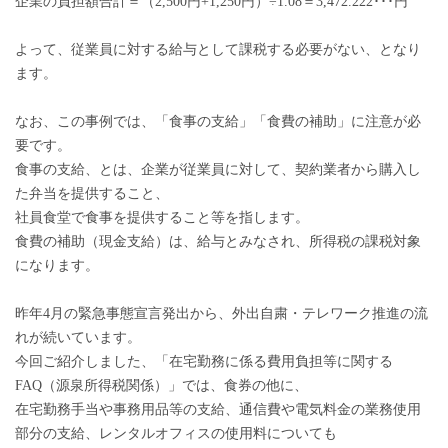
企業の負担額合計＝（2,500円+1,250円）÷1.08＝3,472.222･･･円
よって、従業員に対する給与として課税する必要がない、となり
ます。
なお、この事例では、「食事の支給」「食費の補助」に注意が必
要です。
食事の支給、とは、企業が従業員に対して、契約業者から購入し
た弁当を提供すること、
社員食堂で食事を提供すること等を指します。
食費の補助（現金支給）は、給与とみなされ、所得税の課税対象
になります。
昨年4月の緊急事態宣言発出から、外出自粛・テレワーク推進の流
れが続いています。
今回ご紹介しました、「在宅勤務に係る費用負担等に関する
FAQ（源泉所得税関係）」では、食券の他に、
在宅勤務手当や事務用品等の支給、通信費や電気料金の業務使用
部分の支給、レンタルオフィスの使用料についても