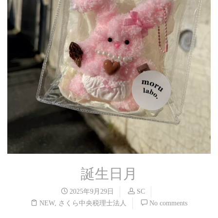
誕生日月
2025年9月29日
SC
NEW
,
さくら中央税理士法人
No comments