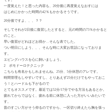
一度覚えた！と思った内容も、20分後に再度覚えなおすには
はじめにかかった時間の42％もかかるそうです。
20分後ですよ、、、？？
そしてそれが2日後に復習したとすると、元の時間の73％かかると
のこと。
早い復習がどれほどお得か…そんな表でした。
つい明日にしよう、、、そんな時に大変お世話になっておりま
す。
エビングハウスを心に飼いましょう。
2 ポモドーロテクニック
こちらも有名かもしれませんね。25分、5分休憩のアレです。
時間管理もしやすいですし、とりあえず25分だけでもやっておこ
う！とハードルも下がるので
とてもオススメです。最近では52分/17分でやる方法もあるとか。
疲れてからではなく、疲れる前に休憩に入った方がいいみたいで
す。
昔のすごい方がそう仰るのですから、一区切り終えたら胸を張っ