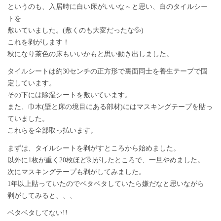
というのも、入居時に白い床がいいな～と思い、白のタイルシー
トを
敷いていました。(敷くのも大変だったな💦)
これを剥がします！
秋になり茶色の床もいいかもと思い動き出しました。
タイルシートは約30センチの正方形で裏面同士を養生テープで固
定しています。
その下には除湿シートを敷いています。
また、巾木(壁と床の境目にある部材)にはマスキングテープを貼っ
ていました。
これらを全部取っ払います。
まずは、タイルシートを剥がすところから始めました。
以外に1枚が重く20枚ほど剥がしたところで、一旦やめました。
次にマスキングテープも剥がしてみました。
1年以上貼っていたのでベタベタしていたら嫌だなと思いながら
剥がしてみると、、、
ベタベタしてない!!