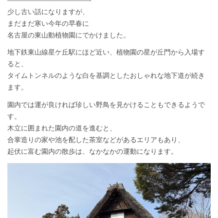
————————————-
少し古い話になりますが、
まだまだ寒い今年の早春に
名古屋の東山動植物園にでかけました。
地下鉄東山線星ケ丘駅にほど近い、植物園の星が丘門から入場す
ると、
タイムトンネルのような白を基調としたおしゃれな地下道が続き
ます。
園内では運が良ければ珍しい野鳥を見かけることもできるようで
す。
木立に囲まれた園内の道を進むと、
合掌造りの家や池を配した茶室などがあるエリアもあり、
起伏に富む園内の散歩は、なかなかの運動になります。