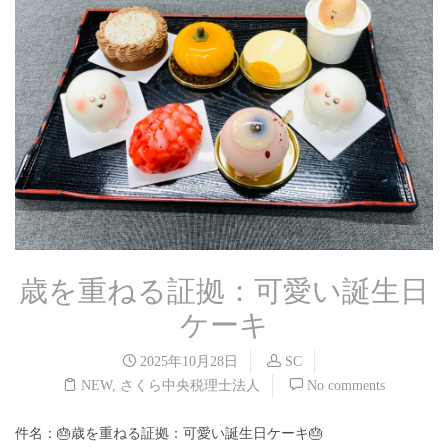
歳を重ねる証拠：可愛い誕生日
ケーキ
2025年10月28日
SC
NEW
,
さくら中央税理士法人
No comments
件名：🎂歳を重ねる証拠：可愛い誕生日ケーキ🎂