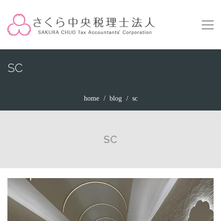
SC
home
blog
sc
SC