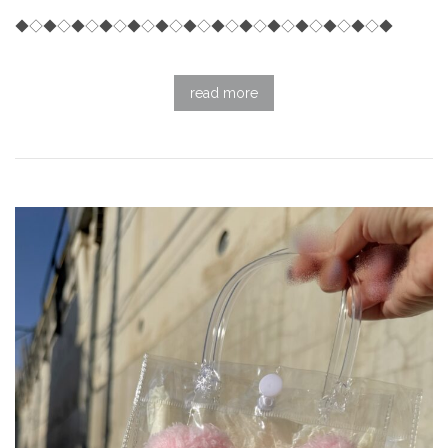
◆◇◆◇◆◇◆◇◆◇◆◇◆◇◆◇◆◇◆◇◆◇◆◇◆◇◆
read more