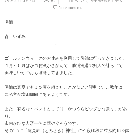
2025年5月7日
SC
NEW
,
さくら中央税理士法人
No comments
勝浦
————————————-
森 いずみ
————————————-
ゴールデンウィークのお休みを利用して勝浦に行ってきました。
４月～５月はかつお漁がさかんで、勝浦漁港の知人の計らいで
美味しいかつおも堪能してきました。
勝浦は真夏でも３５度を超えたことがないと評判でここ数年は
観光客が増加傾向にあるようです。
また、有名なイベントとしては「かつうらビッグひな祭り」があ
り、
市内がひな人形一色に華やぐそうです。
その1つに「遠見岬（とみさき）神社」の石段60段に並ぶ約1800体