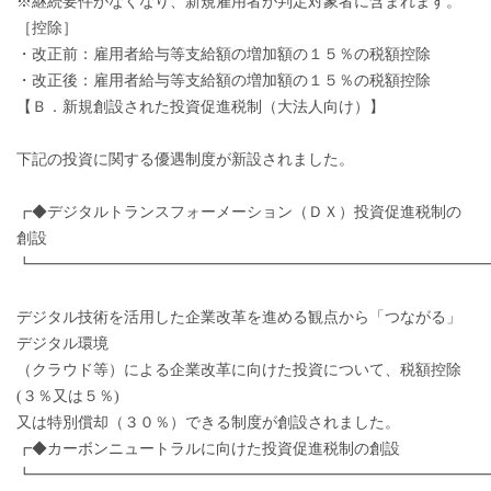
※継続要件がなくなり、新規雇用者が判定対象者に含まれます。
［控除］
・改正前：雇用者給与等支給額の増加額の１５％の税額控除
・改正後：雇用者給与等支給額の増加額の１５％の税額控除
【Ｂ．新規創設された投資促進税制（大法人向け）】
下記の投資に関する優遇制度が新設されました。
┏◆デジタルトランスフォーメーション（ＤＸ）投資促進税制の
創設
┗━━━━━━━━━━━━━━━━━━━━━━━━━━━━━
デジタル技術を活用した企業改革を進める観点から「つながる」
デジタル環境
（クラウド等）による企業改革に向けた投資について、税額控除
(３％又は５％)
又は特別償却（３０％）できる制度が創設されました。
┏◆カーボンニュートラルに向けた投資促進税制の創設
┗━━━━━━━━━━━━━━━━━━━━━━━━━━━━━