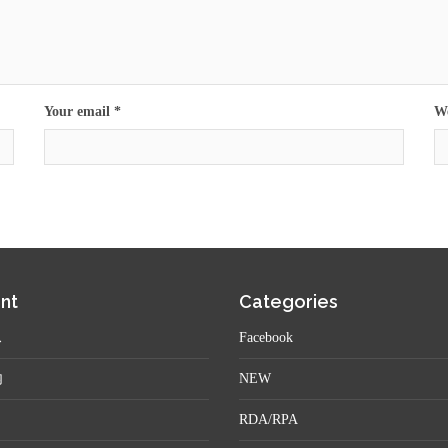
Your email *
We
nt
Categories
ス
Facebook
内
NEW
RDA/RPA