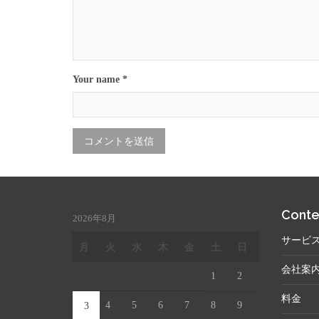
Your name *
Conte
2026年8月
サービ
月
火
水
木
金
土
日
会社案
1
2
料金
4
5
6
7
8
9
3