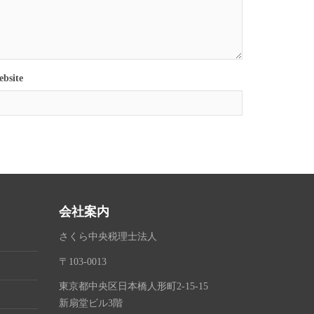
bsite
会社案内
さくら中央税理士法人
〒103-0013
東京都中央区日本橋人形町2-15-15
新扇堂ビル3階