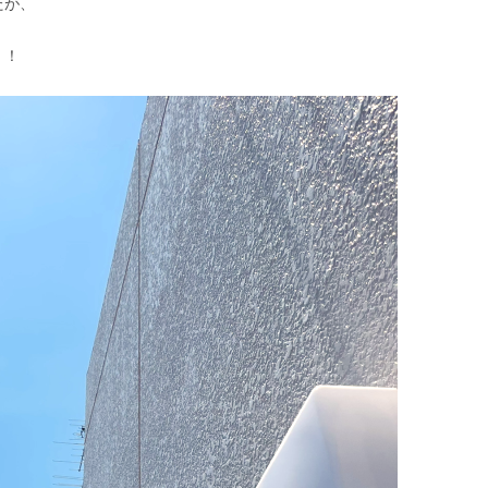
たが、
！！