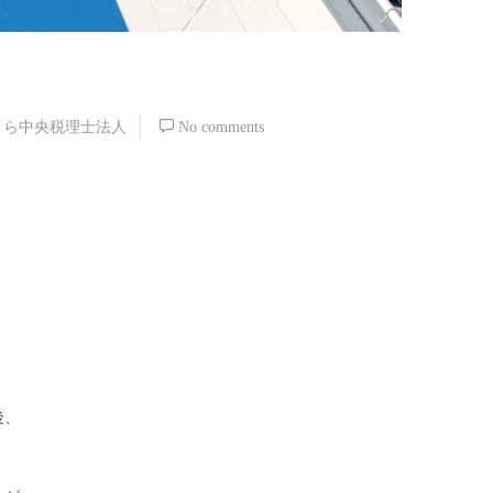
くら中央税理士法人
No comments
後、