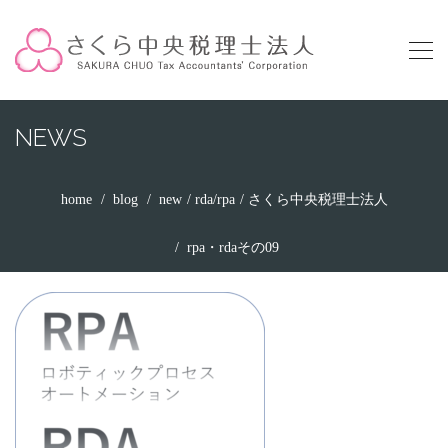
NEWS
home
blog
new
rda/rpa
さくら中央税理士法人
rpa・rdaその09