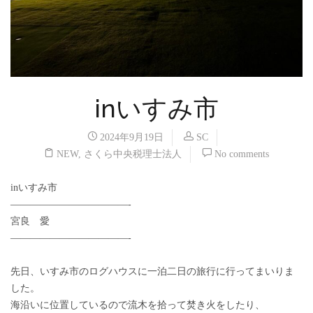
inいすみ市
2024年9月19日
SC
NEW
,
さくら中央税理士法人
No comments
inいすみ市
————————————-
宮良 愛
————————————-
先日、いすみ市のログハウスに一泊二日の旅行に行ってまいりま
した。
海沿いに位置しているので流木を拾って焚き火をしたり、