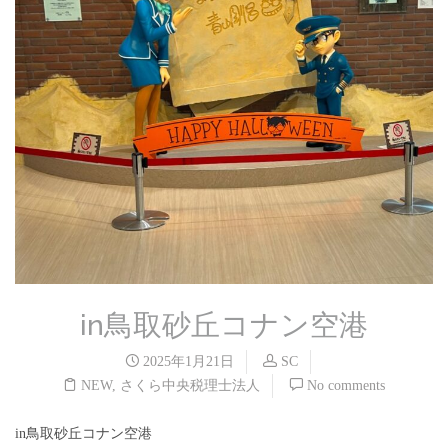
in鳥取砂丘コナン空港
2025年1月21日
SC
NEW
,
さくら中央税理士法人
No comments
in鳥取砂丘コナン空港