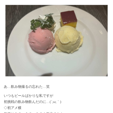
あ…飲み物撮るの忘れた…笑
いつもビールばかりな私ですが
初挑戦の飲み物飲んだのに…(´;ω;｀)
◇初アメ横