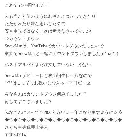
これで5,500円でした！
人も当たり前のようにわざとぶつかってきたり
たたかれたり嫌な思いしたので
安さ重視ではなく、次は考えなきゃです…泣
◇カウントダウン
SnowManは、YouTubeでカウントダウンだったので
家族でSnowManと一緒にカウントダウンしました(n*´ω`*n)
ベストアルバムまだ注文していない…やばい
SnowManデビュー日と私の誕生日一緒なので
1/22はこっそりお祝いしなきゃ…平日だ…泣
みなさんはカウントダウン何みてました？
何してすごされました？
みなさんにとっても2025年がいい一年になりますように☆彡
◆◇◆◇◆◇◆◇◆◇◆◇◆◇◆◇◆◇◆◇◆◇◆◇◆◇◆
さくら中央税理士法人
〒103-0014