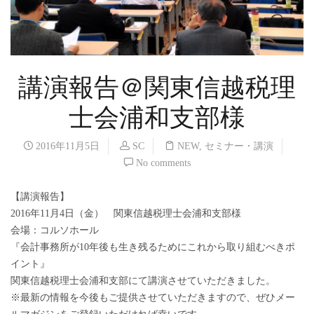
講演報告＠関東信越税理
士会浦和支部様
2016年11月5日
SC
NEW
,
セミナー・講演
No comments
【講演報告】
2016年11月4日（金） 関東信越税理士会浦和支部様
会場：コルソホール
『会計事務所が10年後も生き残るためにこれから取り組むべきポ
イント』
関東信越税理士会浦和支部にて講演させていただきました。
※最新の情報を今後もご提供させていただきますので、ぜひメー