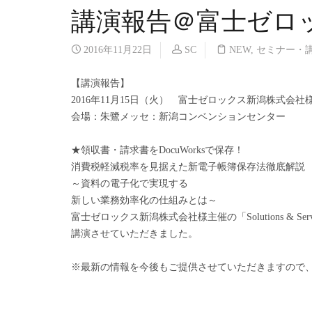
講演報告＠富士ゼロ
2016年11月22日
SC
NEW
,
セミナー・
【講演報告】
2016年11月15日（火） 富士ゼロックス新潟株式会社
会場：朱鷺メッセ：新潟コンベンションセンター
★領収書・請求書をDocuWorksで保存！
消費税軽減税率を見据えた新電子帳簿保存法徹底解説
～資料の電子化で実現する
新しい業務効率化の仕組みとは～
富士ゼロックス新潟株式会社様主催の「Solutions & Service
講演させていただきました。
※最新の情報を今後もご提供させていただきますので