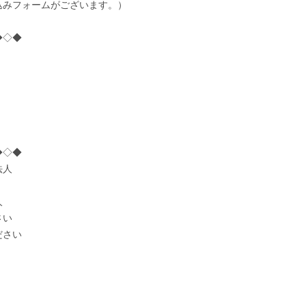
込みフォームがございます。）
◆◇◆
◆◇◆
法人
人
さい
ださい