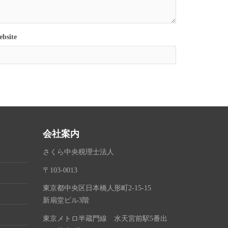
bsite
会社案内
さくら中央税理士法人
〒103-0013
東京都中央区日本橋人形町2-15-15
新扇堂ビル3階
東京メトロ半蔵門線 水天宮前駅5番出