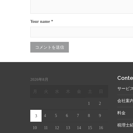
Your name *
Conte
2026年8月
サービ
月
火
水
木
金
土
日
会社案
1
2
料金
4
5
6
7
8
9
3
税理士
10
11
12
13
14
15
16