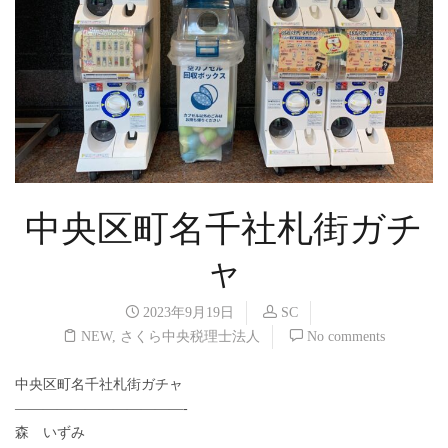
中央区町名千社札街ガチ
ャ
2023年9月19日
SC
NEW
,
さくら中央税理士法人
No comments
中央区町名千社札街ガチャ
————————————-
森 いずみ