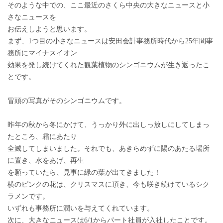
そのような中での、ここ最近のさくら中央の大きなニュースと小
さなニュースを
お伝えしようと思います。
まず、1つ目の小さなニュースは安田会計事務所時代から25年間事
務所にマイナスイオン
効果を発し続けてくれた観葉植物のシンゴニウムが生き返ったこ
とです。
冒頭の写真がそのシンゴニウムです。
昨年の秋から冬にかけて、うっかり外に出しっ放しにしてしまっ
たところ、霜にあたり
全滅してしまいました。それでも、あきらめずに陽のあたる場所
に置き、水をあげ、再生
を願っていたら、見事に緑の葉が出てきました！
横のピンクの花は、クリスマスに頂き、今も咲き続けているシク
ラメンです。
いずれも事務所に潤いを与えてくれています。
次に、大きなニュースは6/1からパート社員が入社したことです。